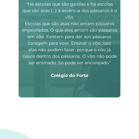
"Há escolas que são gaiolas e há escolas
que são asas (...) a essência dos pássaros é o
vôo.
Escolas que são asas não amam pássaros
engaiolados. O que elas amam são pássaros
em vôo. Existem para dar aos pássaros
coragem para voar. Ensinar o vôo, isso
elas não podem fazer, porque o vôo já
nasce dentro dos pássaros. O vôo não pode
ser ensinado. Só pode ser encorajado."
Colégio do Forte