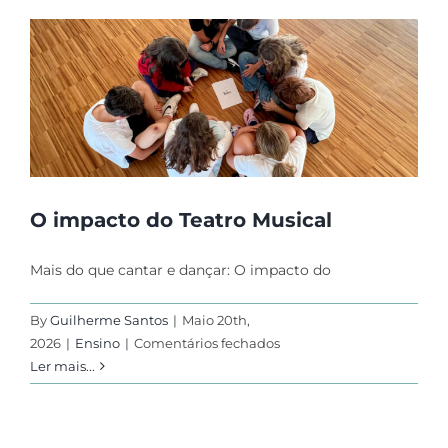
a
brincadeira
que
está
a
desenvolver
a
linguagem
das
crianças
O impacto do Teatro Musical
Mais do que cantar e dançar: O impacto do
By
Guilherme Santos
|
Maio 20th,
em
2026
|
Ensino
|
Comentários fechados
O
Ler mais...
impacto
do
Teatro