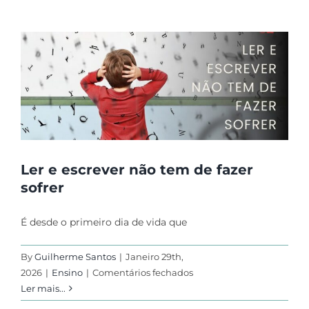
1.º
Ciclo:
Arte,
Expressão
e
Celebração
em
Comunidade
Ler e escrever não tem de fazer
sofrer
É desde o primeiro dia de vida que
By
Guilherme Santos
|
Janeiro 29th,
em
2026
|
Ensino
|
Comentários fechados
Ler
Ler mais...
e