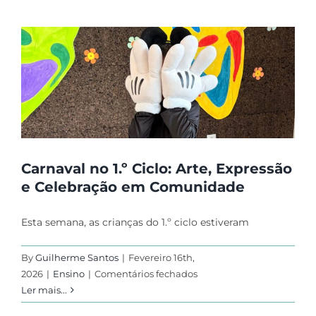
Iceberg”:
um
olhar
,
para
além
do
óbvio
Carnaval no 1.º Ciclo: Arte, Expressão
e Celebração em Comunidade
Esta semana, as crianças do 1.º ciclo estiveram
By
Guilherme Santos
|
Fevereiro 16th,
em
2026
|
Ensino
|
Comentários fechados
Carnaval
Ler mais...
no