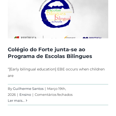
Colégio do Forte junta-se ao
Programa de Escolas Bilingues
“[Early bilingual education] EBE occurs when children
are
By
Guilherme Santos
|
Março 19th,
em
2026
|
Ensino
|
Comentários fechados
Colégio
Ler mais...
do
Forte