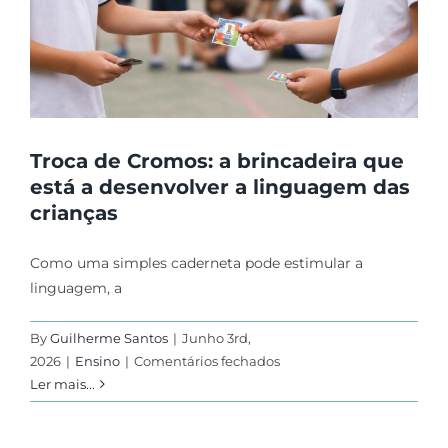
do
Forte
Troca de Cromos: a brincadeira que
está a desenvolver a linguagem das
crianças
Como uma simples caderneta pode estimular a
linguagem, a
By
Guilherme Santos
|
Junho 3rd,
em
2026
|
Ensino
|
Comentários fechados
Troca
Ler mais...
de
Cromos: