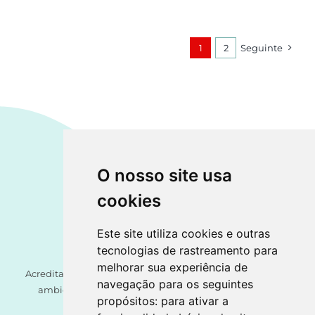
escrever
não
tem
1
2
Seguinte
de
fazer
sofrer
O nosso site usa
cookies
Este site utiliza cookies e outras
tecnologias de rastreamento para
melhorar sua experiência de
Acreditamos ser um direito de cada criança o acesso a um
navegação para os seguintes
ambiente seguro, assente num princípio orientador:
propósitos:
para ativar a
Crescer Forte pelos Afetos.