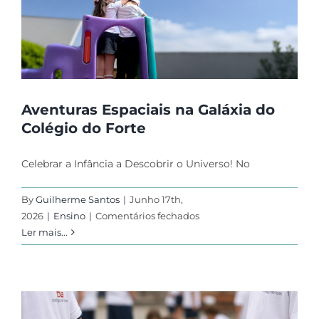
Aventuras Espaciais na Galáxia do
Colégio do Forte
Celebrar a Infância a Descobrir o Universo! No
By
Guilherme Santos
|
Junho 17th,
em
2026
|
Ensino
|
Comentários fechados
Aventuras
Ler mais...
Espaciais
na
Galáxia
do
Colégio