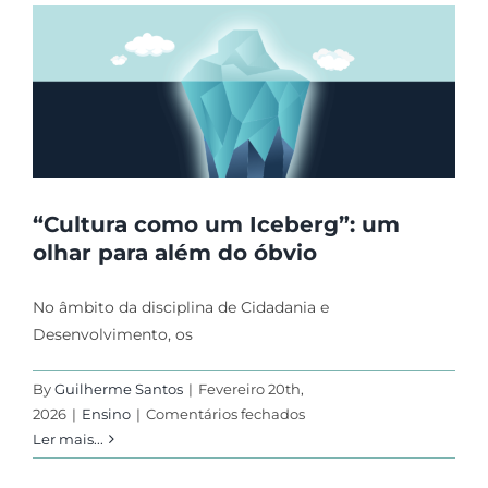
escolar
“Cultura como um Iceberg”: um
olhar para além do óbvio
No âmbito da disciplina de Cidadania e
Desenvolvimento, os
By
Guilherme Santos
|
Fevereiro 20th,
em
2026
|
Ensino
|
Comentários fechados
“Cultura
Ler mais...
como
um