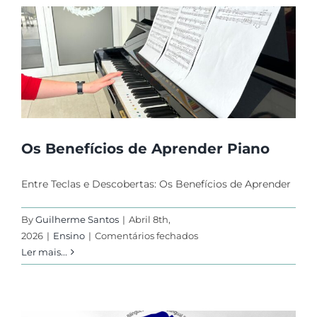
do
Colégio
do
Forte
Os Benefícios de Aprender Piano
Entre Teclas e Descobertas: Os Benefícios de Aprender
By
Guilherme Santos
|
Abril 8th,
em
2026
|
Ensino
|
Comentários fechados
Os
Ler mais...
Benefícios
de
Aprender
Piano