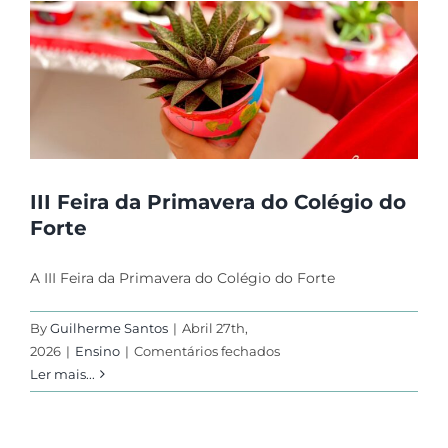
Musical
III Feira da Primavera do Colégio do
Forte
A III Feira da Primavera do Colégio do Forte
By
Guilherme Santos
|
Abril 27th,
em
2026
|
Ensino
|
Comentários fechados
III
Ler mais...
Feira
da
Primavera