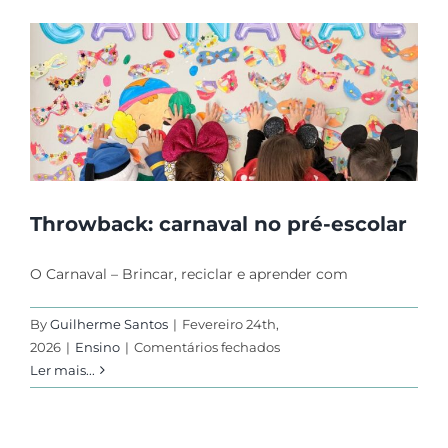
junta-
se
ao
Programa
de
Escolas
Bilingues
Throwback: carnaval no pré-escolar
O Carnaval – Brincar, reciclar e aprender com
By
Guilherme Santos
|
Fevereiro 24th,
em
2026
|
Ensino
|
Comentários fechados
Throwback:
Ler mais...
carnaval
no
pré-