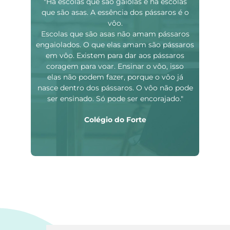
"Há escolas que são gaiolas e há escolas
que são asas. A essência dos pássaros é o
vôo.
Escolas que são asas não amam pássaros
engaiolados. O que elas amam são pássaros
em vôo. Existem para dar aos pássaros
coragem para voar. Ensinar o vôo, isso
elas não podem fazer, porque o vôo já
nasce dentro dos pássaros. O vôo não pode
ser ensinado. Só pode ser encorajado."
Colégio do Forte