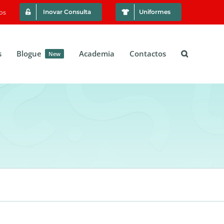
Inovar Consulta
Uniformes
os
s
Blogue
Academia
Contactos
New