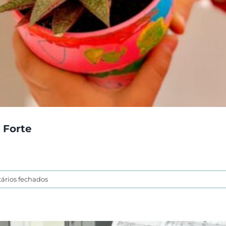
o Forte
em
ários fechados
III
Feira
da
Primavera