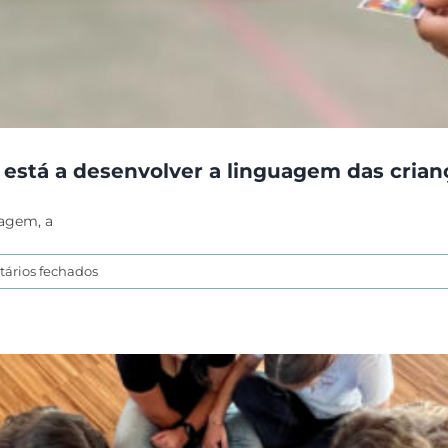
 está a desenvolver a linguagem das crian
agem, a
em
ários fechados
Troca
de
Cromos:
a
brincadeira
que
está