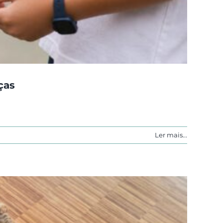
ças
Ler mais...